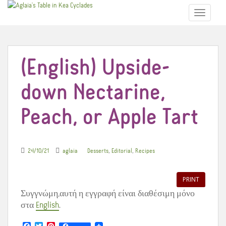
TOGGLE N
(English) Upside-
down Nectarine,
Peach, or Apple Tart
,
,
24/10/21
aglaia
Desserts
Editorial
Recipes
PRINT
Συγγνώμη,αυτή η εγγραφή είναι διαθέσιμη μόνο
στα
English
.
F
T
P