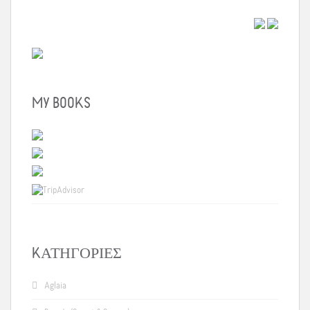
MY BOOKS
KΑΤΗΓΟΡΊΕΣ
Aglaia