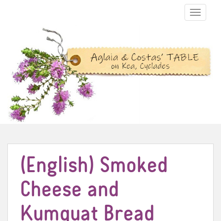
TOGGLE N
(English) Smoked
Cheese and
Kumquat Bread