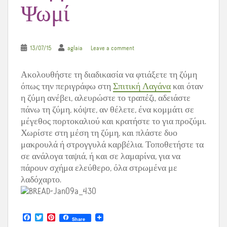
Ψωμί
13/07/15
aglaia
Leave a comment
Ακολουθήστε τη διαδικασία να φτιάξετε τη ζύμη
όπως την περιγράφω στη
Σπιτική Λαγάνα
και όταν
η ζύμη ανέβει, αλευρώστε το τραπέζι, αδειάστε
πάνω τη ζύμη, κόψτε, αν θέλετε, ένα κομμάτι σε
μέγεθος πορτοκαλιού και κρατήστε το για προζύμι.
Χωρίστε στη μέση τη ζύμη, και πλάστε δυο
μακρουλά ή στρογγυλά καρβέλια. Τοποθετήστε τα
σε ανάλογα ταψιά, ή και σε λαμαρίνα, για να
πάρουν σχήμα ελεύθερο, όλα στρωμένα με
λαδόχαρτο.
F
T
P
Share
a
w
i