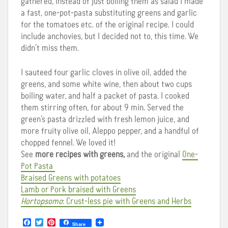
gathered, instead of just boiling them as salad I made
a fast, one-pot-pasta substituting greens and garlic
for the tomatoes etc. of the original recipe. I could
include anchovies, but I decided not to, this time. We
didn’t miss them.
I sauteed four garlic cloves in olive oil, added the
greens, and some white wine, then about two cups
boiling water, and half a packet of pasta. I cooked
them stirring often, for about 9 min. Served the
green’s pasta drizzled with fresh lemon juice, and
more fruity olive oil, Aleppo pepper, and a handful of
chopped fennel. We loved it!
See
more recipes with greens,
and the original
One-
Pot Pasta
Braised Greens with potatoes
Lamb or Pork braised with Greens
Hortopsomo
: Crust-less pie with Greens and Herbs
F
T
P
Share