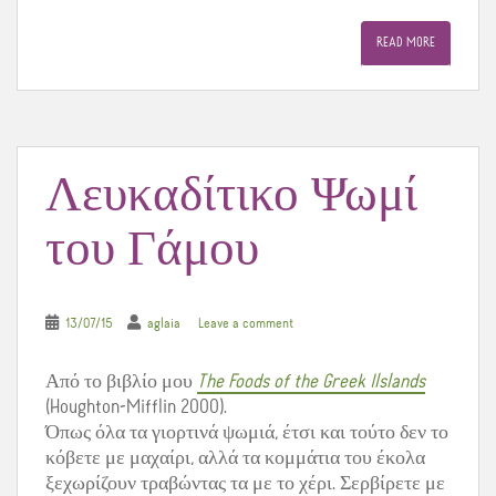
c
i
n
e
t
t
READ MORE
b
t
e
o
e
r
o
r
e
k
s
t
Λευκαδίτικο Ψωμί
του Γάμου
13/07/15
aglaia
Leave a comment
Από το βιβλίο μου
The Foods of the Greek Ilslands
(Houghton-Mifflin 2000).
Όπως όλα τα γιορτινά ψωμιά, έτσι και τούτο δεν το
κόβετε με μαχαίρι, αλλά τα κομμάτια του έκολα
ξεχωρίζουν τραβώντας τα με το χέρι. Σερβίρετε με