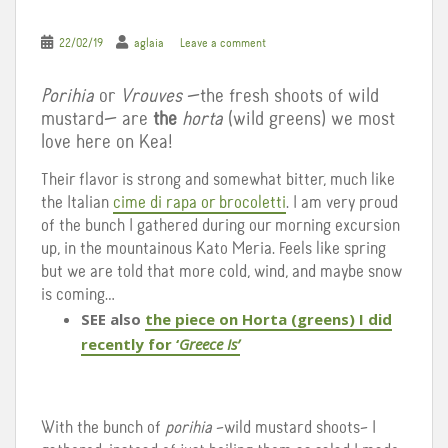
22/02/19
aglaia
Leave a comment
Porihia
or
Vrouves
—the fresh shoots of wild
mustard— are
the
horta
(wild greens) we most
love here on Kea!
Their flavor is strong and somewhat bitter, much like
the Italian
cime di rapa or brocoletti
. I am very proud
of the bunch I gathered during our morning excursion
up, in the mountainous Kato Meria. Feels like spring
but we are told that more cold, wind, and maybe snow
is coming…
SEE also
the piece on Horta (greens) I did
recently for ‘
Greece Is’
With the bunch of
porihia
–wild mustard shoots– I