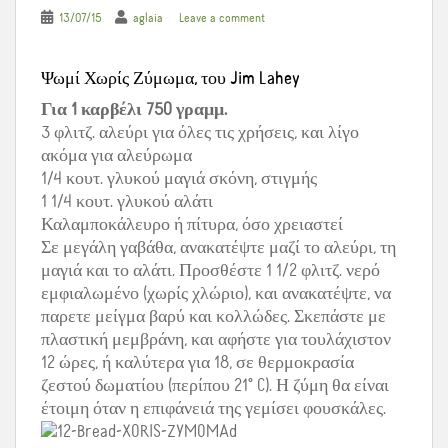
13/07/15
aglaia
Leave a comment
Ψωμί Χωρίς Ζύμωμα, του Jim Lahey
Για 1 καρβέλι 750 γραμμ.
3 φλιτζ. αλεύρι για όλες τις χρήσεις, και λίγο
ακόμα για αλεύρωμα
1/4 κουτ. γλυκού μαγιά σκόνη, στιγμής
1 1/4 κουτ. γλυκού αλάτι
Καλαμποκάλευρο ή πίτυρα, όσο χρειαστεί
Σε μεγάλη γαβάθα, ανακατέψτε μαζί το αλεύρι, τη
μαγιά και το αλάτι. Προσθέστε 1 1/2 φλιτζ. νερό
εμφιαλωμένο (χωρίς χλώριο), και ανακατέψτε, να
παρετε μείγμα βαρύ και κολλώδες. Σκεπάστε με
πλαστική μεμβράνη, και αφήστε για τουλάχιστον
12 ώρες, ή καλύτερα για 18, σε θερμοκρασία
ζεστού δωματίου (περίπου 21° C). Η ζύμη θα είναι
έτοιμη όταν η επιφάνειά της γεμίσει φουσκάλες.