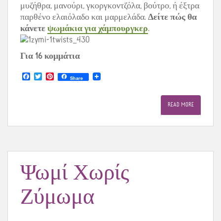
μυζήθρα, μανούρι, γκοργκοντζόλα, βούτρο, ή έξτρα
παρθένο ελαιόλαδο και μαρμελάδα.
Δείτε πώς θα
κάνετε
ψωμάκια για χάμπουργκερ
.
Για 16 κομμάτια
F
T
P
Share
a
w
i
c
i
n
e
t
t
READ MORE
b
t
e
o
e
r
o
r
e
k
s
t
Ψωμί Χωρίς
Ζύμωμα