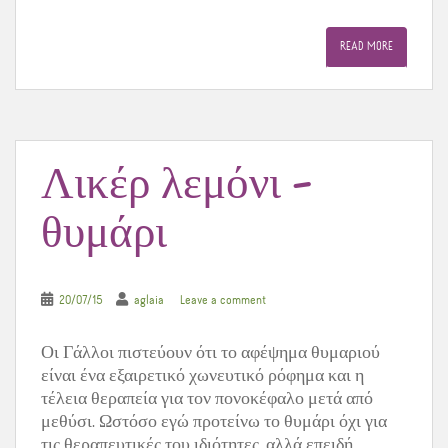
a
w
i
c
i
n
e
t
t
READ MORE
b
t
e
o
e
r
o
r
e
k
s
t
Λικέρ λεμόνι –
θυμάρι
20/07/15
aglaia
Leave a comment
Οι Γάλλοι πιστεύουν ότι το αφέψημα θυμαριού
είναι ένα εξαιρετικό χωνευτικό ρόφημα και η
τέλεια θεραπεία για τον πονοκέφαλο μετά από
μεθύσι. Ωστόσο εγώ προτείνω το θυμάρι όχι για
τις θεραπευτικές του ιδιότητες, αλλά επειδή