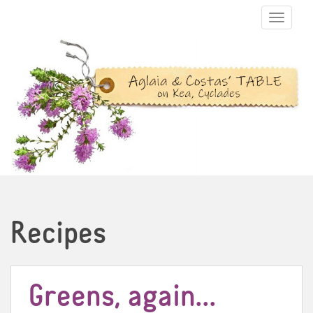
TOGGLE N
Recipes
Greens, again…