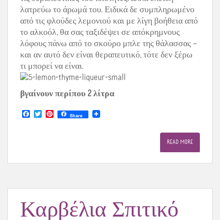
λατρεύω το άρωμά του. Ειδικά δε συμπληρωμένο
από τις φλούδες λεμονιού και με λίγη βοήθεια από
το αλκοόλ, θα σας ταξιδέψει σε απόκρημνους
λόφους πάνω από το σκούρο μπλε της θάλασσας –
και αν αυτό δεν είναι θεραπευτικό, τότε δεν ξέρω
τι μπορεί να είναι.
βγαίνουν περίπου 2 λίτρα
F
T
P
Share
a
w
i
c
i
n
e
t
t
READ MORE
b
t
e
o
e
r
o
r
e
k
s
t
Καρβέλια Σπιτικό