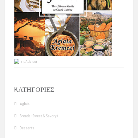
KΑΤΗΓΟΡΊΕΣ
Aglaia
Breads (Sweet & Savory)
Desserts