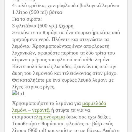
4 πολύ φρέσκα​​, χοντρόφλουδα βιολογικά λεμόνια
1 λίτρο (960 ml) βότκα
Για το σιρόπι:
3 φλιτζάνια (600 γρ.) ζάχαρη
Ξεπλύνετε το θυμάρι σε ένα σουρωτήρι κάτω από
τρεχούμενο νερό. Πλύνετε και στεγνώστε τα
λεμόνια. Χρησιμοποιώντας έναν αποφλοιωτή
λαχανικών, αφαιρέστε περίπου τα δύο τρίτα του
κίτρινου μέρους του φλοιού από κάθε λεμόνι.
Κάντε πολύ λεπτές λωρίδες, ξεκινώντας από την
άκρη του λεμονιού και τελειώνοντας στον μίσχο.
Θα καταλήξετε με ένα κυρίως λευκό λεμόνι με
λίγες κίτρινες ρίγες.
Χρησιμοποιήστε τα λεμόνια για
μαρμελάδα
λεμόνι – νεράντζι
ή στίφτε τα για να
ετοιμάσετε
λεμονόκρεμα
όπως σας έχω δείξει.
Τοποθετήστε θυμάρι και φλούδες σε βάζο ενός
λίτρου (960 ml) και γεμίστε το με βότκα. Αφήστε