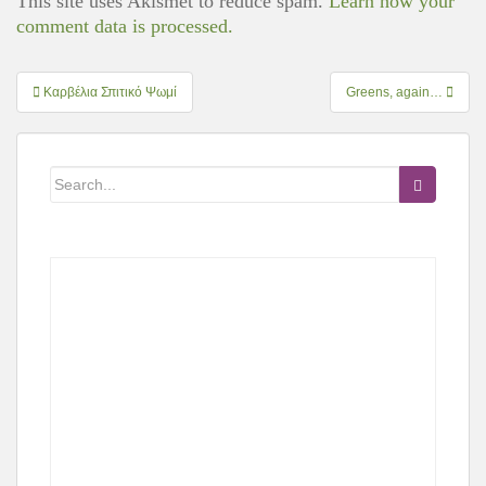
This site uses Akismet to reduce spam.
Learn how your
comment data is processed.
Πλοήγηση
Καρβέλια Σπιτικό Ψωμί
Greens, again…
άρθρων