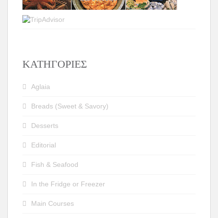
KΑΤΗΓΟΡΊΕΣ
Aglaia
Breads (Sweet & Savory)
Desserts
Editorial
Fish & Seafood
In the Fridge or Freezer
Main Courses