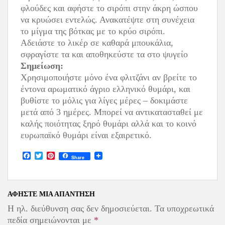
φλούδες και αφήστε το σιρόπι στην άκρη ώσπου
να κρυώσει εντελώς. Ανακατέψτε στη συνέχεια
το μίγμα της βότκας με το κρύο σιρόπι.
Αδειάστε το λικέρ σε καθαρά μπουκάλια,
σφραγίστε τα και αποθηκεύστε τα στο ψυγείο
Σημείωση:
Χρησιμοποιήστε μόνο ένα φλιτζάνι αν βρείτε το
έντονα αρωματικό άγριο ελληνικό θυμάρι, και
βυθίστε το μόλις για λίγες μέρες – δοκιμάστε
μετά από 3 ημέρες. Μπορεί να αντικατασταθεί με
καλής ποιότητας ξηρό θυμάρι αλλά και το κοινό
ευρωπαϊκό θυμάρι είναι εξαιρετικό.
F
T
P
Share
a
w
i
c
i
n
e
t
t
b
t
e
o
e
r
ΑΦΉΣΤΕ ΜΙΑ ΑΠΆΝΤΗΣΗ
o
r
e
Η ηλ. διεύθυνση σας δεν δημοσιεύεται.
Τα υποχρεωτικά
k
s
t
πεδία σημειώνονται με
*