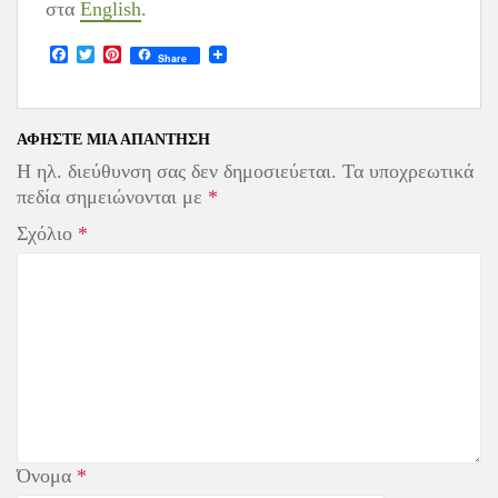
στα
English
.
F
T
P
Share
a
w
i
c
i
n
e
t
t
b
t
e
o
e
r
ΑΦΉΣΤΕ ΜΙΑ ΑΠΆΝΤΗΣΗ
o
r
e
Η ηλ. διεύθυνση σας δεν δημοσιεύεται.
Τα υποχρεωτικά
k
s
t
πεδία σημειώνονται με
*
Σχόλιο
*
Όνομα
*