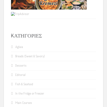
KΑΤΗΓΟΡΊΕΣ
Aglaia
Breads (Sweet & Savory)
Desserts
Editorial
Fish & Seafood
In the Fridge or Freezer
Main Courses