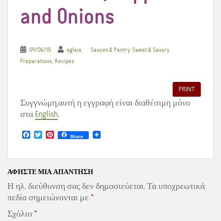
and Onions
09/06/15
aglaia
Sauces & Pantry: Sweet & Savory
,
Preparations
Recipes
PRINT
Συγγνώμη,αυτή η εγγραφή είναι διαθέσιμη μόνο
στα
English
.
F
T
P
Share
a
w
i
c
i
n
e
t
t
b
t
e
o
e
r
ΑΦΉΣΤΕ ΜΙΑ ΑΠΆΝΤΗΣΗ
o
r
e
Η ηλ. διεύθυνση σας δεν δημοσιεύεται.
Τα υποχρεωτικά
k
s
t
πεδία σημειώνονται με
*
Σχόλιο
*