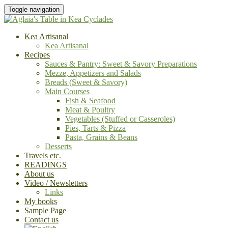
Toggle navigation
Kea Artisanal
Kea Artisanal
Recipes
Sauces & Pantry: Sweet & Savory Preparations
Mezze, Appetizers and Salads
Breads (Sweet & Savory)
Main Courses
Fish & Seafood
Meat & Poultry
Vegetables (Stuffed or Casseroles)
Pies, Tarts & Pizza
Pasta, Grains & Beans
Desserts
Travels etc.
READINGS
About us
Video / Newsletters
Links
My books
Sample Page
Contact us