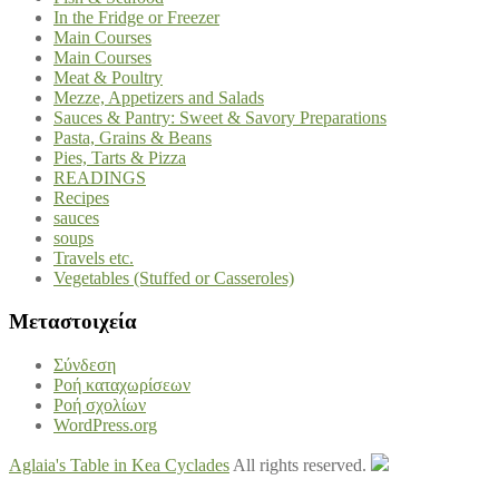
In the Fridge or Freezer
Main Courses
Main Courses
Meat & Poultry
Mezze, Appetizers and Salads
Sauces & Pantry: Sweet & Savory Preparations
Pasta, Grains & Beans
Pies, Tarts & Pizza
READINGS
Recipes
sauces
soups
Travels etc.
Vegetables (Stuffed or Casseroles)
Μεταστοιχεία
Σύνδεση
Ροή καταχωρίσεων
Ροή σχολίων
WordPress.org
Aglaia's Table in Kea Cyclades
All rights reserved.