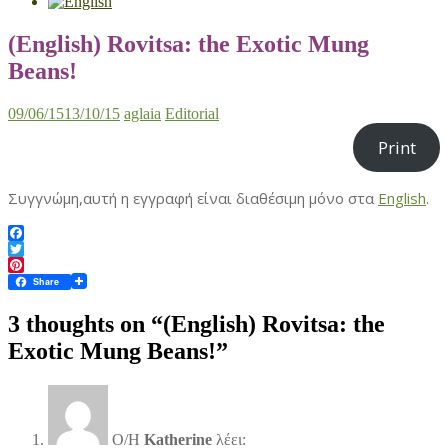
(English) Rovitsa: the Exotic Mung
Beans!
09/06/15
13/10/15
aglaia
Editorial
Print
Συγγνώμη,αυτή η εγγραφή είναι διαθέσιμη μόνο στα
English
.
Facebook
Twitter
Pinterest
Share
3 thoughts on “
(English) Rovitsa: the
Exotic Mung Beans!
”
Ο/Η
Katherine
λέει: