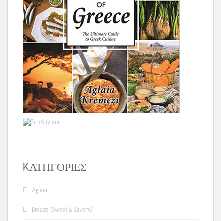
KΑΤΗΓΟΡΊΕΣ
Aglaia
Breads (Sweet & Savory)