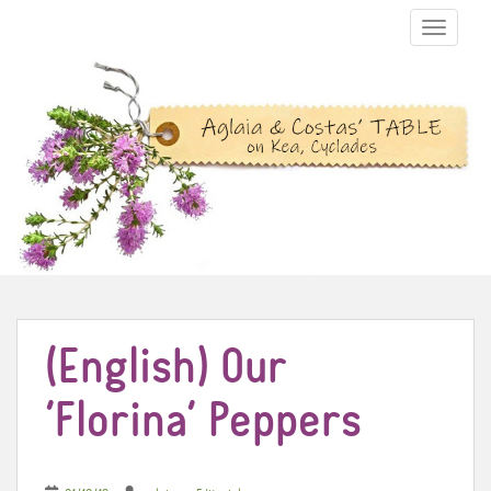
TOGGLE N
(English) Our
‘Florina’ Peppers