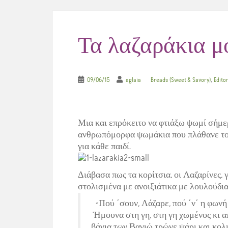
Τα λαζαράκια μ
,
09/06/15
aglaia
Breads (Sweet & Savory)
Editor
Μια και επρόκειτο να φτιάξω ψωμί σήμε
ανθρωπόμορφα ψωμάκια που πλάθανε τον 
για κάθε παιδί.
Διάβασα πως τα κορίτσια, οι Λαζαρίνες, 
στολισμένα με ανοιξιάτικα με λουλούδια
-Πού ΄σουν, Λάζαρε, πού ΄ν΄ η φωνή
Ήμουνα στη γη, στη γη χωμένος κι α
βάγια των Βαγιώ τρώνε ψάρι και κολι