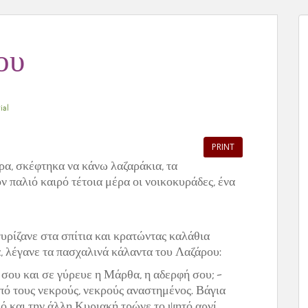
ου
ial
PRINT
ρα, σκέφτηκα να κάνω λαζαράκια, τα
παλιό καιρό τέτοια μέρα οι νοικοκυράδες, ένα
γυρίζανε στα σπίτια και κρατώντας καλάθια
, λέγανε τα πασχαλινά κάλαντα του Λαζάρου:
 σου και σε γύρευε η Μάρθα, η αδερφή σου; –
πό τους νεκρούς, νεκρούς αναστημένος. Βάγια
ό και την άλλη Κυριακή τρώνε το ψητό αρνί ….