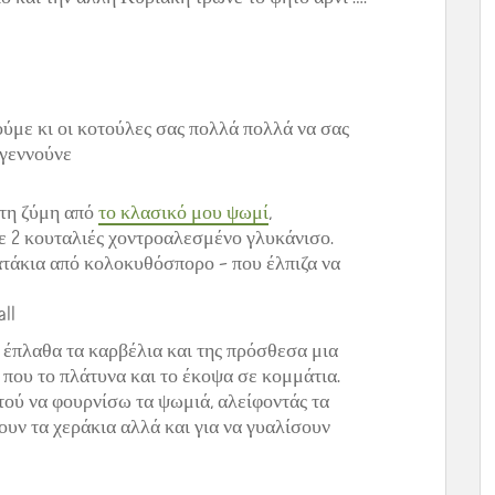
ούμε κι οι κοτούλες σας πολλά πολλά να σας
γεννούνε
 τη ζύμη από
το κλασικό μου ψωμί
,
ε 2 κουταλιές χοντροαλεσμένο γλυκάνισο.
ατάκια από κολοκυθόσπορο – που έλπιζα να
 έπλαθα τα καρβέλια και της πρόσθεσα μια
 που το πλάτυνα και το έκοψα σε κομμάτια.
τού να φουρνίσω τα ψωμιά, αλείφοντάς τα
ουν τα χεράκια αλλά και για να γυαλίσουν