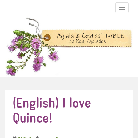
TOGGLE N
(English) I love
Quince!