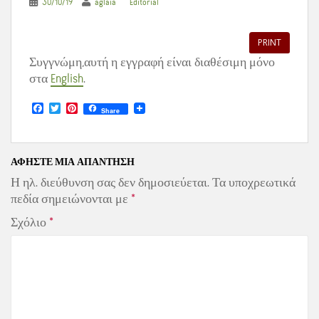
30/10/19
aglaia
Editorial
PRINT
Συγγνώμη,αυτή η εγγραφή είναι διαθέσιμη μόνο
στα
English
.
F
T
P
Share
a
w
i
c
i
n
e
t
t
b
t
e
o
e
r
ΑΦΉΣΤΕ ΜΙΑ ΑΠΆΝΤΗΣΗ
o
r
e
Η ηλ. διεύθυνση σας δεν δημοσιεύεται.
Τα υποχρεωτικά
k
s
t
πεδία σημειώνονται με
*
Σχόλιο
*