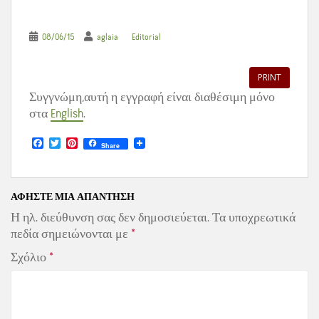
08/06/15
aglaia
Editorial
PRINT
Συγγνώμη,αυτή η εγγραφή είναι διαθέσιμη μόνο
στα
English
.
F
T
P
Share
a
w
i
c
i
n
e
t
t
b
t
e
o
e
r
ΑΦΉΣΤΕ ΜΙΑ ΑΠΆΝΤΗΣΗ
o
r
e
Η ηλ. διεύθυνση σας δεν δημοσιεύεται.
Τα υποχρεωτικά
k
s
t
πεδία σημειώνονται με
*
Σχόλιο
*