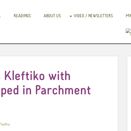
.
READINGS
ABOUT US
VIDEO / NEWSLETTERS
MY
 Kleftiko with
ped in Parchment
Poultry