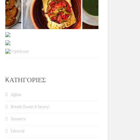
KΑΤΗΓΟΡΊΕΣ
Aglaia
Breads (Sweet & Savory)
Desserts
Editorial