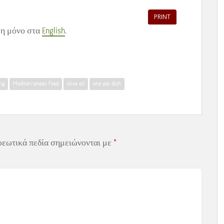
PRINT
μη μόνο στα
English
.
ng
Mediterranean Food
olive oil
one-pot dish
ρεωτικά πεδία σημειώνονται με
*