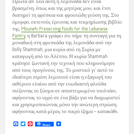
Πρώτα απ ‘όλα αυτή η λεμονάδα δεν είναι
βρασμένη, όπως και της μητέρας μου, και έτσι
διατηρεί τη φρέσκια και φρουτώδη γεύση της. Στο
όμορφο, εκτενούς έρευνας και τεκμηρίωσης βιβλίο
της,
Mouneh: Preserving Foods for the Lebanese
Pantry
, η Barbara γράφει ότι πήρε τη συνταγή για τη
μοναδική στη φρεσκάδα της λεμονάδα από την
Dolly Shammah, μια κυρία από τη Συρία με
καταγωγή από το Αλέππο. Η κυρία Shammah
κράτησε ζωντανή την τεχνική που κληρονόμησε
από τους προγόνους της. Το μυστικό γι’ αυτό το
ιδιαίτερο σιρόπι λεμονιού είναι η εξαγωγή του
αιθέριου ελαίου από την ευωδιαστή φλούδα
πιέζοντας το ξύσμα σε αποστειρωμένο τουλπάνι,
αφήνοντας το υγρό σε ένα βάζο για να διαχωριστεί
και χρησιμοποιώντας μόνο την ανώτερη στρώση,
αφήνοντας κατά μέρος το πικρό ίζημα – κατακάθι.
F
T
P
Share
a
w
i
c
i
n