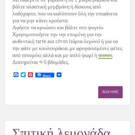
βάλτε πλαστική μεμβράνη ή δίσκους από
λαδόχαρτο, που να καλύπτουν όλη την επιφάνεια
για να μην κάνει κρούστα.
Αφήστε να κρυώσει και βάλτε στο ψυγείο.
Χρησιμοποιήστε την την επομένη για την
αυθεντική tarte aux citron (τάρτα λεμόνι) ή για να
την φάτε με κουλουράκια, με φρυγανισμένες φέτες
από τσουρέκι αλλά και με απλό ψωμί ή
scones
.
Διατηρείται 4-5 βδομάδες.
F
T
P
Share
a
w
i
c
i
n
e
t
t
READ MORE
b
t
e
o
e
r
o
r
e
k
s
t
Σπιτική λεμονάδα,