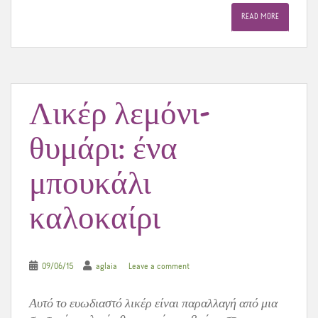
e
t
t
READ MORE
b
t
e
o
e
r
o
r
e
k
s
t
Λικέρ λεμόνι-
θυμάρι: ένα
μπουκάλι
καλοκαίρι
09/06/15
aglaia
Leave a comment
Αυτό το ευωδιαστό λικέρ είναι παραλλαγή από μια