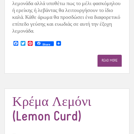
λεμονάδα αλλά υποθέτω πως το μέλι φασκόμηλου
ή ερείκης ή λεβάντας θα λειτουργήσουν το ίδιο
καλά. Κάθε άρωμα θα προσδώσει ένα διαφορετικό
επίπεδο γεύσης και ευωδιάς σε αυτή την έξοχη
λεμονάδα.
F
T
P
Share
a
w
i
c
i
n
e
t
t
READ MORE
b
t
e
o
e
r
o
r
e
k
s
t
Κρέμα Λεμόνι
(Lemon Curd)