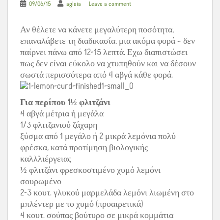
09/06/15
aglaia
Leave a comment
Αν θέλετε να κάνετε μεγαλύτερη ποσότητα,
επαναλάβετε τη διαδικασία, μια ακόμα φορά – δεν
παίρνει πάνω από 12-15 λεπτά. Εχω διαπιστώσει
πως δεν είναι εύκολο να χτυπηθούν και να δέσουν
σωστά περισσότερα από 4 αβγά κάθε φορά.
Για περίπου 1½ φλιτζάνι
4 αβγά μέτρια ή μεγάλα
1/3 φλιτζανιού ζάχαρη
ξύσμα από 1 μεγάλο ή 2 μικρά λεμόνια πολύ
φρέσκα, κατά προτίμηση βιολογικής
καλλλιέργειας
½ φλιτζάνι φρεσκοστιμένο χυμό λεμόνι
σουρωμένο
2-3 κουτ. γλυκού μαρμελάδα λεμόνι λιωμένη στο
μπλέντερ με το χυμό (προαιρετικά)
4 κουτ. σούπας βούτυρο σε μικρά κομμάτια