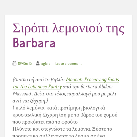
k
s
t
Σιρόπι λεμονιού της
Barbara
09/06/15
aglaia
Leave a comment
(Διασκευή από το βιβλίο
Mouneh: Preserving Foods
for the Lebanese Pantry
από την Barbara Abdeni
Massaad . Δείτε στο τέλος παραλλαγή μου με μέλι
αντί για ζάχαρη.)
1 κιλό λεμόνια, κατά προτίμηση βιολογικά
κρυσταλλική ζάχαρη ίση με το βάρος του χυμού
που προκύπτει από το φρούτο
Πλύνετε και στεγνώστε τα λεμόνια. Ξύστε τα
προσεκτικά συλλέγοντας το ξύσμα σε ένα