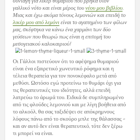
συνταγή για λικέρ θυμαριού που βρήκα στον
γαλλικό νότο και είναι μέρος του
νέου μου βιβλίου
.
Μιας και έχω ακόμα τόνους λεμονιών και επειδή το
λικέρ μου από λεμόνι
είναι το αγαπημένο των φίλων
μας, σκέφτηκα να κάνω ένα χαρμάνι των δύο
γεύσεων που θεωρώ πως είναι η επιτομή του
μεσογειακού καλοκαιριού!
Οι Γάλλοι πιστεύουν ότι το αφέψημα θυμαριού
είναι ένα εξαιρετικό χωνευτικό ρόφημα και η
τέλεια θεραπεία για τον πονοκέφαλο μετά από
μεθύσι. Ωστόσο εγώ προτείνω το θυμάρι όχι για
τις θεραπευτικές του ιδιότητες, αλλά επειδή
λατρεύω το άρωμά του. Ειδικά δε συμπληρωμένο
από τις φλούδες λεμονιού και με λίγη βοήθεια από
το αλκοόλ, θα σας ταξιδέψει σε απόκρημνους
λόφους πάνω από το σκούρο μπλε της θάλασσας –
και αν αυτό δεν είναι θεραπευτικό, τότε δεν ξέρω
τι μπορεί να είναι.