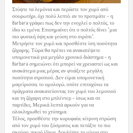
Στύψτε τα λεμόνια και περάστε τον χυμό από
σουρωτήρι, όχι πολύ λεπτό, αν το προτιμάτε – η
Barbara γράφει πως δεν την ενοχλεί ο πολτός, το
ίδιο κι εμένα. Επισημαίνει ότι ο πολτός δίνει “μια
πιο φυσική όψη και γεύση στο σιρόπι”.
Μετρήστε τον χυμό και προσθέστε ίση ποσότητα
ζάχαρης. Τώρα θα πρέπει να ανακατέψετε
υπομονετικά για μεγάλο χρονικό διάστημα – η
Barbara σημειώνει ότι μπορεί να χρειαστεί ως και
ανακάτεμα μιας μέρας αν φτιάξετε μεγάλη
ποσότητα σιροπιού. Δεν είμαι υπομονετική
μαγείρισσα, το ομολογώ, οπότε επιταχύνω τα
πράγματα ανακατεύοντας τον χυμό του λεμονιού
και τη ζάχαρη στο μπλέντερ – ίσως και σε
παρτίδες. Μερικά λεπτά αρκούν για να
ολοκληρωθεί το χτύπημα.
Τέλος, προσθέστε την κορυφαία, κίτρινη στρώση
από τον χυμό του ξύσματος και πετάξτε το πιο
σκούρο, πικρό ίζημα. Δουλέψτε το μίγμα στο