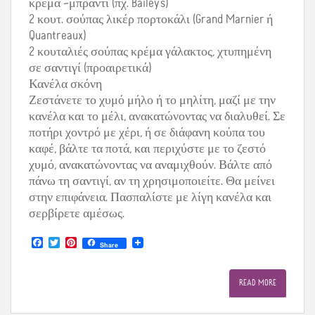
κρέμα –μπράντι (πχ. Bailey’s)
2 κουτ. σούπας λικέρ πορτοκάλι (Grand Marnier ή
Quantreaux)
2 κουταλιές σούπας κρέμα γάλακτος, χτυπημένη
σε σαντιγί (προαιρετικά)
Κανέλα σκόνη
Ζεστάνετε το χυμό μήλο ή το μηλίτη, μαζί με την
κανέλα και το μέλι, ανακατώνοντας να διαλυθεί. Σε
ποτήρι χοντρό με χέρι, ή σε διάφανη κούπα του
καφέ, βάλτε τα ποτά, και περιχύστε με το ζεστό
χυμό, ανακατώνοντας να αναμιχθούν. Βάλτε από
πάνω τη σαντιγί, αν τη χρησιμοποιείτε. Θα μείνει
στην επιφάνεια. Πασπαλίστε με λίγη κανέλα και
σερβίρετε αμέσως.
F
T
P
Share
a
w
i
c
i
n
e
t
t
READ MORE
b
t
e
o
e
r
o
r
e