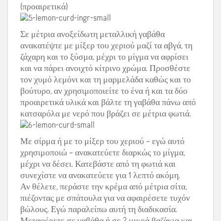
(προαιρετικά)
Σε μέτρια ανοξείδωτη μεταλλική γαβάθα
ανακατέψτε με μίξερ του χεριού μαζί τα αβγά, τη
ζάχαρη και το ξύσμα, μέχρι το μίγμα να αφρίσει
και να πάρει ανοιχτό κίτρινο χρώμα. Προσθέστε
τον χυμό λεμόνι και τη μαρμελάδα καθώς και το
βούτυρο, αν χρησιμοποιείτε το ένα ή και τα δύο
προαιρετικά υλικά και βάλτε τη γαβάθα πάνω από
κατσαρόλα με νερό που βράζει σε μέτρια φωτιά.
Με σίρμα ή με το μίξερ του χεριού – εγώ αυτό
χρησιμοποιώ – ανακατεύετε διαρκώς το μίγμα,
μέχρι να δέσει. Κατεβάστε από τη φωτιά και
συνεχίστε να ανακατεύετε για 1 λεπτό ακόμη.
Αν θέλετε, περάστε την κρέμα από μέτρια σίτα,
πιέζοντας με σπάτουλα για να αφαιρέσετε τυχόν
βώλους. Εγώ παραλείπω αυτή τη διαδικασία.
Μεταφέρετε σε γαβάθα ή σε 2 μικρά βαζάκια και