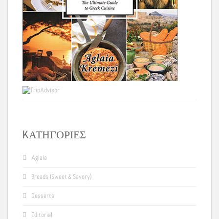
KΑΤΗΓΟΡΊΕΣ
Aglaia
Breads (Sweet & Savory)
Desserts
Editorial