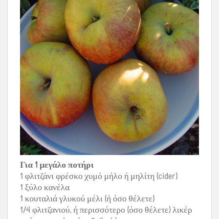
Για 1 μεγάλο ποτήρι
1 φλιτζάνι φρέσκο χυμό μήλο ή μηλίτη (cider)
1 ξύλο κανέλα
1 κουταλιά γλυκού μέλι (ή όσο θέλετε)
1/4 φλιτζανιού, ή περισσότερο (όσο θέλετε) λικέρ