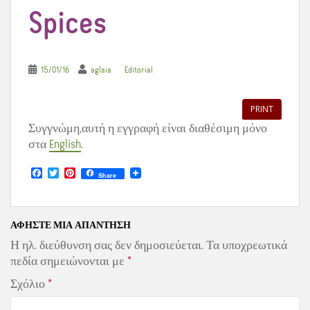
Spices
15/01/16
aglaia
Editorial
PRINT
Συγγνώμη,αυτή η εγγραφή είναι διαθέσιμη μόνο
στα
English
.
F
T
P
Share
a
w
i
c
i
n
e
t
t
b
t
e
o
e
r
ΑΦΉΣΤΕ ΜΙΑ ΑΠΆΝΤΗΣΗ
o
r
e
Η ηλ. διεύθυνση σας δεν δημοσιεύεται.
Τα υποχρεωτικά
k
s
t
πεδία σημειώνονται με
*
Σχόλιο
*