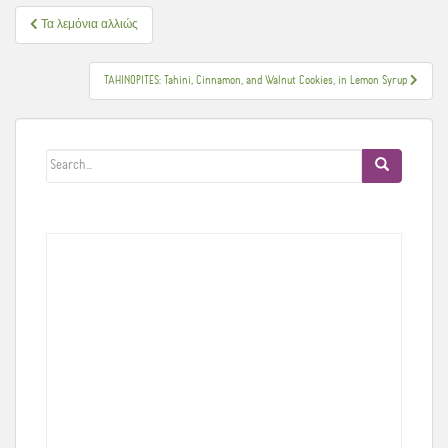
Πλοήγηση
Τα λεμόνια αλλιώς
άρθρων
TAHINOPITES: Tahini, Cinnamon, and Walnut Cookies, in Lemon Syrup