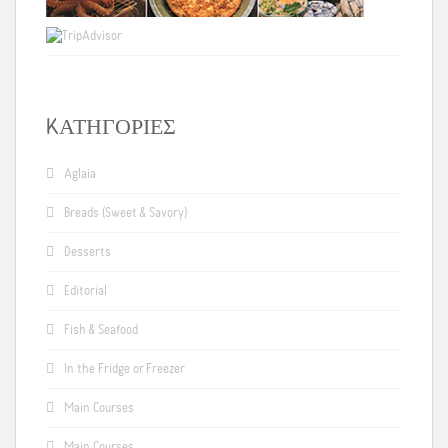
KΑΤΗΓΟΡΊΕΣ
Aglaia
Breads (Sweet & Savory)
Desserts
Editorial
Fish & Seafood
In the Fridge or Freezer
Main Courses
Main Courses