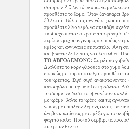
σοταρισμένο κρέας πίσω στην κατσαρόλα,
σοτάρετε 2-3 λεπτά ακόμα, να μαλακώσου
προσθέστε το ζωμό. Όταν ξαναπάρει βρά
20 λεπτά. Βάλτε τις αγγινάρες και το μι
προσθέστε λίγο νερό, να σκεπάζει σχεδό
πυρίμαχο πιάτο να κρατάει το φαγητό μ
περίπου, μέχρι αγγινάρες και κρέας να
κρέας και αγγινάρες σε πιατέλα. Αν η σ
και βράστε 3-4 λεπτά, να ελαττωθεί. Πρέπ
ΤΟ ΑΒΓΟΛΕΜΟΝΟ:
Σε μέτρια γαβάθα
Διαλύστε το κορν φλάουερ στο χυμό λεμ
διαρκώς με σύρμα τα αβγά, προσθέστε σι
του κρέατος. Σιγά-σιγά, ανακατώνοντας, 
κατσαρόλα με την υπόλοιπη σάλτσα. Βά
το σύρμα, να δέσει το αβγολέμονο, αλλά
με κρέμα, βάλτε το κρέας και τις αγγινά
γεύση με επιπλέον λεμόνι, αλάτι, και πι
άνηθο, κρατώντας μια πρέζα για το σερβί
φαγητό καλά. Προτού σερβίρετε, πασπαλί
πιπέρι, αν θέλετε.