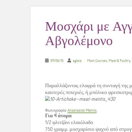
Μοσχάρι με Αγγ
Αβγολέμονο
,
,
09/06/15
aglaia
Main Courses
Meat & Poultry
Παραλλάζοντας ελαφρά τη συνταγή της μη
καυτερές πιπεριές, ή μπόλικο φρεσκοτρι
Φωτογραφία:
Anastasios Mentis
.
Για 4 άτομα
1/2 φλιτζάνι ελαιόλαδο
750 γραμμ. μοσχαρίσιο ψαχνό από στρογγ