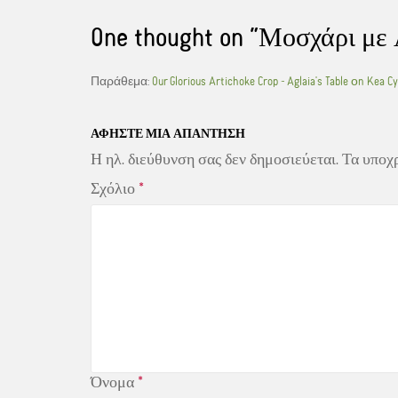
o
r
e
k
s
One thought on “
Μοσχάρι με 
t
Παράθεμα:
Our Glorious Artichoke Crop - Aglaia's Table οn Kea C
ΑΦΉΣΤΕ ΜΙΑ ΑΠΆΝΤΗΣΗ
Η ηλ. διεύθυνση σας δεν δημοσιεύεται.
Τα υποχ
Σχόλιο
*
Όνομα
*