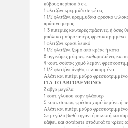
κύβους περίπου 5 εκ.
1 φλιτζάνι κρεμμύδι σε φέτες
1 1/2 φλιτζάνι κρεμμυδάκι φρέσκο ψιλοκ
πράσινο μέρος
1-3 πιπεριές καυτερές πράσινες, ή όσες 
μπόλικο μαύρο πιπέρι, φρεσκοτριμμένο
1 φλιτζάνι κρασί λευκό
1 1/2 φλιτζάνι ζωμό από κρέας ή κότα
8 αγγινάρες μέτριες, καθαρισμένες και 
4 κουτ. σούπας χυμό λεμόνι φρεσκοστιμ
1 1/2 φλιτζάνι άνηθο, ψιλοκομμένο
Αλάτι και πιπέρι μαύρο φρεσκοτριμμένο
ΓΙΑ ΤΟ ΑΒΓΟΛΕΜΟΝΟ:
2 αβγά μεγάλα
1 κουτ. γλυκού κορν φλάουερ
5 κουτ. σούπας φρέσκο χυμό λεμόνι, ή π
Αλάτι και πιπέρι μαύρο φρεσκοτριμμένο,
Σε μεγάλο βαθύ τηγάνι ή απλωτή κατσαρό
κάψει, και σοτάρετε σταδιακά το κρέας απ