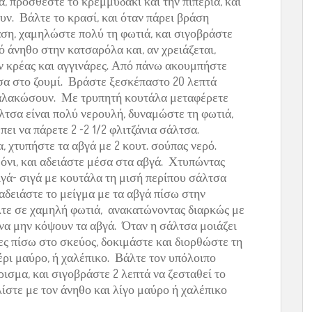
 προσθέστε το κρεμμυδάκι και την πιπεριά, και
ν. Βάλτε το κρασί, και όταν πάρει βράση
ση, χαμηλώστε πολύ τη φωτιά, και σιγοβράστε
σό άνηθο στην κατσαρόλα και, αν χρειάζεται,
ν κρέας και αγγινάρες. Από πάνω ακουμπήστε
έσα στο ζουμί. Βράστε ξεσκέπαστο 20 λεπτά
 μαλακώσουν. Με τρυπητή κουτάλα μεταφέρετε
άλτσα είναι πολύ νερουλή, δυναμώστε τη φωτιά,
ει να πάρετε 2 -2 1/2 φλιτζάνια σάλτσα.
, χτυπήστε τα αβγά με 2 κουτ. σούπας νερό.
όνι, και αδειάστε μέσα στα αβγά. Χτυπώντας
γά- σιγά με κουτάλα τη μισή περίπου σάλτσα
αδειάστε το μείγμα με τα αβγά πίσω στην
λτε σε χαμηλή φωτιά, ανακατώνοντας διαρκώς με
 να μην κόψουν τα αβγά. Όταν η σάλτσα μοιάζει
ρες πίσω στο σκεύος, δοκιμάστε και διορθώστε τη
πέρι μαύρο, ή χαλέπικο. Βάλτε τον υπόλοιπο
ρισμα, και σιγοβράστε 2 λεπτά να ζεσταθεί το
στε με τον άνηθο και λίγο μαύρο ή χαλέπικο