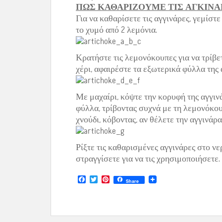
ΠΩΣ ΚΑΘΑΡΙΖΟΥΜΕ ΤΙΣ ΑΓΚΙΝΑΡ
Για να καθαρίσετε τις αγγινάρες, γεμίστ
το χυμό από 2 λεμόνια.
Κρατήστε τις λεμονόκουπες για να τρίβε
χέρι, αφαιρέστε τα εξωτερικά φύλλα της
Με μαχαίρι, κόψτε την κορυφή της αγγιν
φύλλα, τρίβοντας συχνά με τη λεμονόκου
χνούδι, κόβοντας, αν θέλετε την αγγινάρ
Ρίξτε τις καθαρισμένες αγγινάρες στο νερ
στραγγίσετε για να τις χρησιμοποιήσετε.
F
T
P
Share
a
w
i
c
i
n
e
t
t
b
t
e
o
e
r