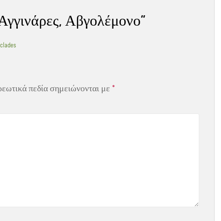
Αγγινάρες, Αβγολέμονο
”
yclades
ρεωτικά πεδία σημειώνονται με
*