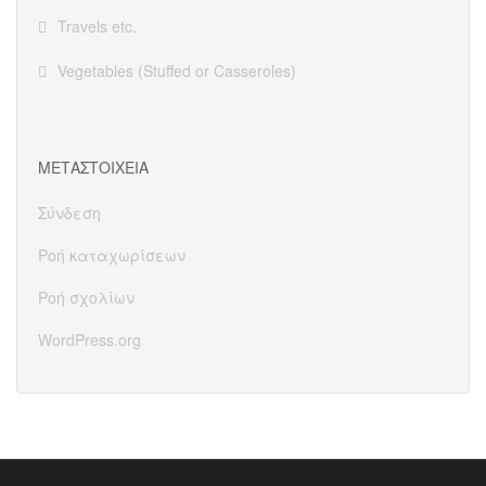
Travels etc.
Vegetables (Stuffed or Casseroles)
ΜΕΤΑΣΤΟΙΧΕΊΑ
Σύνδεση
Ροή καταχωρίσεων
Ροή σχολίων
WordPress.org