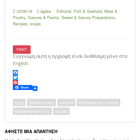
,
,
23/05/19
aglaia
Editorial
Fish & Seafood
Meat &
,
,
Poultry
Sauces & Pantry: Sweet & Savory Preparations
,
Recipes
soups
PRINT
Συγγνώμη,αυτή η εγγραφή είναι διαθέσιμη μόνο στα
English
.
F
a
T
c
w
P
Share
e
i
i
b
t
n
o
t
t
eggs
Greek cooking
Lemons
Mediterranean cooking
o
e
e
Mediterranean Food
sauces
k
r
r
e
s
t
ΑΦΉΣΤΕ ΜΙΑ ΑΠΆΝΤΗΣΗ