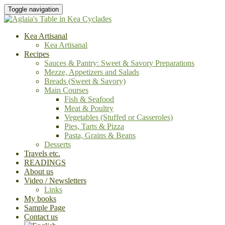
Toggle navigation
Kea Artisanal
Kea Artisanal
Recipes
Sauces & Pantry: Sweet & Savory Preparations
Mezze, Appetizers and Salads
Breads (Sweet & Savory)
Main Courses
Fish & Seafood
Meat & Poultry
Vegetables (Stuffed or Casseroles)
Pies, Tarts & Pizza
Pasta, Grains & Beans
Desserts
Travels etc.
READINGS
About us
Video / Newsletters
Links
My books
Sample Page
Contact us