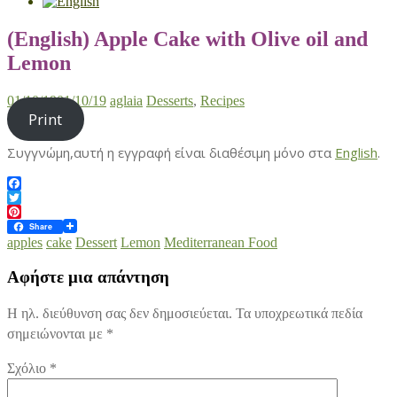
(English) Apple Cake with Olive oil and
Lemon
01/10/19
01/10/19
aglaia
Desserts
,
Recipes
Print
Συγγνώμη,αυτή η εγγραφή είναι διαθέσιμη μόνο στα
English
.
Facebook
Twitter
Pinterest
Share
apples
cake
Dessert
Lemon
Mediterranean Food
Αφήστε μια απάντηση
Η ηλ. διεύθυνση σας δεν δημοσιεύεται.
Τα υποχρεωτικά πεδία
σημειώνονται με
*
Σχόλιο
*