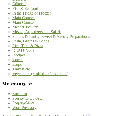
Editorial
Fish & Seafood
In the Fridge or Freezer
Main Courses
Main Courses
Meat & Poultry
Mezze, Appetizers and Salads
Sauces & Pantry: Sweet & Savory Preparations
Pasta, Grains & Beans
Pies, Tarts & Pizza
READINGS
Recipes
sauces
soups
Travels etc.
Vegetables (Stuffed or Casseroles)
Μεταστοιχεία
Σύνδεση
Ροή καταχωρίσεων
Ροή σχολίων
WordPress.org