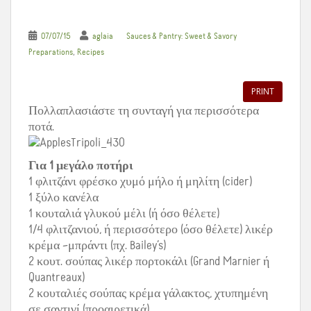
07/07/15
aglaia
Sauces & Pantry: Sweet & Savory
,
Preparations
Recipes
PRINT
Πολλαπλασιάστε τη συνταγή για περισσότερα
ποτά.
Για 1 μεγάλο ποτήρι
1 φλιτζάνι φρέσκο χυμό μήλο ή μηλίτη (cider)
1 ξύλο κανέλα
1 κουταλιά γλυκού μέλι (ή όσο θέλετε)
1/4 φλιτζανιού, ή περισσότερο (όσο θέλετε) λικέρ
κρέμα –μπράντι (πχ. Bailey’s)
2 κουτ. σούπας λικέρ πορτοκάλι (Grand Marnier ή
Quantreaux)
2 κουταλιές σούπας κρέμα γάλακτος, χτυπημένη
σε σαντιγί (προαιρετικά)