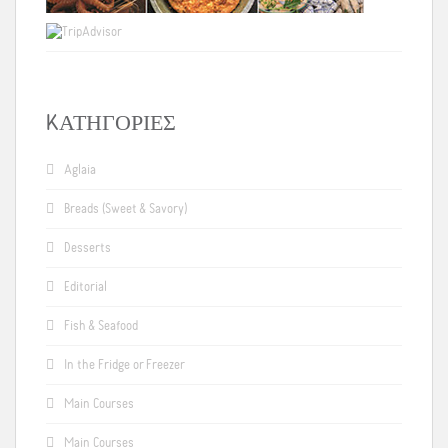
KΑΤΗΓΟΡΊΕΣ
Aglaia
Breads (Sweet & Savory)
Desserts
Editorial
Fish & Seafood
In the Fridge or Freezer
Main Courses
Main Courses