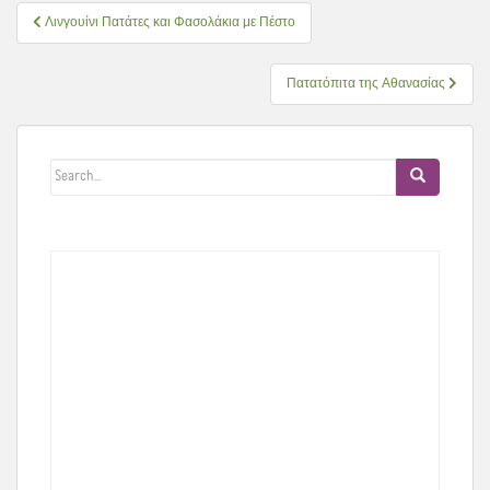
Πλοήγηση
Λινγουίνι Πατάτες και Φασολάκια με Πέστο
άρθρων
Πατατόπιτα της Αθανασίας