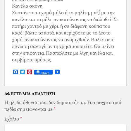
Κανέλα σκόνη
Ζεστάνετε το χυμό μήλο ή το μηλίτη, μαζί με την
κανέλα και το μέλι, ανακατώνοντας να διαλυθεί. Σε
ποτήρι χοντρό με χέρι, ή σε διάφανη κούπα του
καφέ, βάλτε τα ποτά, και περιχύστε με το ζεστό
χυμό, ανακατώνοντας να αναμιχθούν. Βάλτε από
πάνω τη σαντιγί, αν τη χρησιμοποιείτε. Θα μείνει
στην επιφάνεια. Πασπαλίστε με λίγη κανέλα και
σερβίρετε αμέσως.
F
T
P
Share
a
w
i
c
i
n
e
t
t
b
t
e
o
e
r
ΑΦΉΣΤΕ ΜΙΑ ΑΠΆΝΤΗΣΗ
o
r
e
Η ηλ. διεύθυνση σας δεν δημοσιεύεται.
Τα υποχρεωτικά
k
s
t
πεδία σημειώνονται με
*
Σχόλιο
*