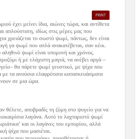
PRINT
ού έχει μείνει ίδια, αιώνες τώρα, και αντίθετα
ναι απλούστατη, ιδίως στις μέρες μας που
τα χρειάζεται το σωστό ψωμί, πάντως, δεν είναι
αγή γα ψωμί που απλά ανακατέβεται, σαν κέικ.
ο αληθινό ψωμί είναι υπομονή και χρόνος.
ροζύμι ή με ελάχιστη μαγιά, να ανέβει αργά –
γείο– θα πάρετε ψωμί γευστικό, με ψίχα που
ετα με τα ανούσια ελαφρότατα κατασκευάσματα
νουν σε μια ώρα.
ν θέλετε, αποβραδίς τη ζύμη στο ψυγείο για να
λιοκαιρίσια λαγάνα. Αυτό το λαχταριστό ψωμί
ωριάτικα’ και οι λαγάνες του εμπορίου, αλλά
ική ψίχα που μασιέται.
ικασία που περιγράφω, προσθέτοντας ή