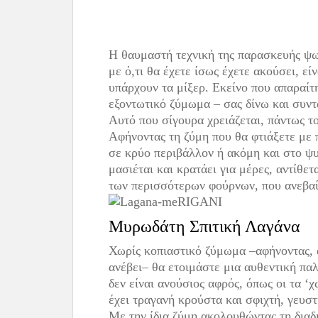
Η θαυμαστή τεχνική της παρασκευής ψωμι
με ό,τι θα έχετε ίσως έχετε ακούσει, εί
υπάρχουν τα μίξερ. Εκείνο που απαραίτη
εξοντωτικό ζύμωμα – σας δίνω και συντ
Αυτό που σίγουρα χρειάζεται, πάντως τ
Αφήνοντας τη ζύμη που θα φτιάξετε με π
σε κρύο περιβάλλον ή ακόμη και στο ψυ
μασιέται και κρατάει για μέρες, αντίθ
των περισσότερων φούρνων, που ανεβαί
Μυρωδάτη Σπιτική Λαγάνα
Χωρίς κοπιαστικό ζύμωμα –αφήνοντας, α
ανέβει– θα ετοιμάστε μια αυθεντική πα
δεν είναι ανούσιος αφρός, όπως οι τα ‘χ
έχει τραγανή κρούστα και σφιχτή, γευστ
Με την ίδια ζύμη ακολουθώντας τη διαδ