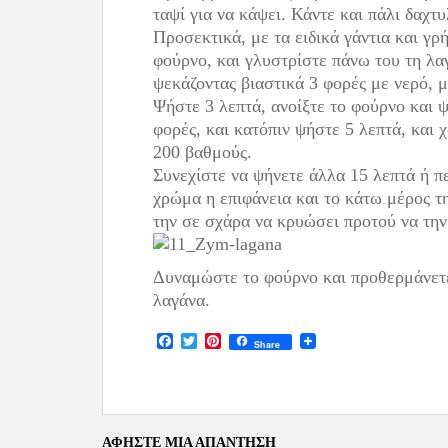
ταψί για να κάψει. Κάντε και πάλι δαχτυ
Προσεκτικά, με τα ειδικά γάντια και γρ
φούρνο, και γλυστρίστε πάνω του τη λα
ψεκάζοντας βιαστικά 3 φορές με νερό, 
Ψήστε 3 λεπτά, ανοίξτε το φούρνο και 
φορές, και κατόπιν ψήστε 5 λεπτά, και
200 βαθμούς.
Συνεχίστε να ψήνετε άλλα 15 λεπτά ή π
χρώμα η επιφάνεια και το κάτω μέρος τ
την σε σχάρα να κρυώσει προτού να την
Δυναμώστε το φούρνο και προθερμάνετε 
λαγάνα.
F
T
P
Share
a
w
i
c
i
n
e
t
t
b
t
e
o
e
r
o
r
e
ΑΦΉΣΤΕ ΜΙΑ ΑΠΆΝΤΗΣΗ