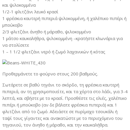
και ψιλοκομμένα
1/2-1 φλιτζάνι λευκό κρασί
1 φρέσκια καυτερή πιπεριά ψιλοκομμένη, ή χαλέπικο πιπέρι ή
μπούκοβο
2/3 φλιτζάνι άνηθο ή μάραθο, ψιλοκομμένο
1 μάτσο καυκαλήθρα, ψιλοκομμένη –κρατήστε κλωνάρια για
να στολίσετε
1 – 1 1/2 φλιτζάνι νερό ή ζωμό λαχανικών ή κότας
Προθερμάνετε το φούρνο στους 200 βαθμούς.
Σωτάρετε σε βαθύ τηγάνι το σκόρδο, τη φρέσκια καυτερή
πιπεριά, αν τη χρησιμοποιείτε, και τα χόρτα στο λάδι, για 3-4
λεπτά, και σβήστε με το κρασί. Προσθέστε τις ελιές, χαλέπικο
πιπέρι ή μπούκοβο (αν δε βάλατε φρέσκια πιπεριά) και 1
φλιτζάνι από το ζωμό. Αδειάστε σε πυρίμαχο τσουκάλι ή
ταψί τους γίγαντες και ανακατώστε με το περιεχόμενο του
τηγανιού, τον άνηθο ή μάραθο, και την καυκαλήθρα.