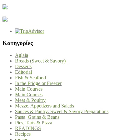
Kατηγορίες
Aglaia
Breads (Sweet & Savory)
Desserts
Editorial
Fish & Seafood
In the Fridge or Freezer
Main Courses
Main Courses
Meat & Poultry
Mezze, Appetizers and Salads
Sauces & Pantry: Sweet & Savory Preparations
Pasta, Grains & Beans
Pies, Tarts & Pizza
READINGS
Recipes
sauces