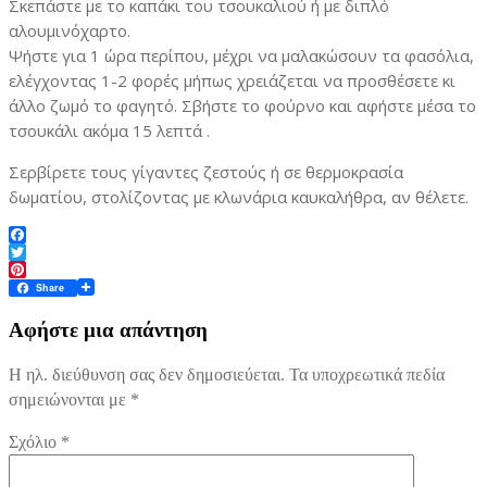
Σκεπάστε με το καπάκι του τσουκαλιού ή με διπλό
αλουμινόχαρτο.
Ψήστε για 1 ώρα περίπου, μέχρι να μαλακώσουν τα φασόλια,
ελέγχοντας 1-2 φορές μήπως χρειάζεται να προσθέσετε κι
άλλο ζωμό το φαγητό. Σβήστε το φούρνο και αφήστε μέσα το
τσουκάλι ακόμα 15 λεπτά .
Σερβίρετε τους γίγαντες ζεστούς ή σε θερμοκρασία
δωματίου, στολίζοντας με κλωνάρια καυκαλήθρα, αν θέλετε.
Facebook
Twitter
Pinterest
Share
Αφήστε μια απάντηση
Η ηλ. διεύθυνση σας δεν δημοσιεύεται.
Τα υποχρεωτικά πεδία
σημειώνονται με
*
Σχόλιο
*