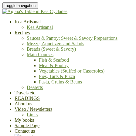
Toggle navigation
Kea Artisanal
Kea Artisanal
Recipes
Sauces & Pantry: Sweet & Savory Preparations
Mezze, Appetizers and Salads
Breads (Sweet & Savory)
Main Courses
Fish & Seafood
Meat & Poultry
Vegetables (Stuffed or Casseroles)
Pies, Tarts & Pizza
Pasta, Grains & Beans
Desserts
Travels etc.
READINGS
About us
Video / Newsletters
Links
My books
Sample Page
Contact us