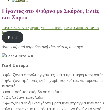
Γίγαντες στο Φούρνο με Σκόρδο, Ελιές
και Χόρτα
10/07/15
26/07/15
aglaia
Main Courses
,
Pasta, Grains & Beans
,
Recipes
Print
Διασκευή από παραδοσιακή Ηπειρώτικη συνταγή.
Για 6-8 ατομα
3 φλιτζάνια φασόλια γίγαντες, κατά προτίμηση Καστοριάς
1 φλιτζάνι πράσινες ελιές, χωρίς κουκούτσι, γεμισμένες με
πιπεριά
3 κουτ. σούπας σκόρδο σε φετάκια
1/2 φλιτζάνι ελαιόλαδο
2 φλιτζάνια ανάμικτα χόρτα βρασμένα,στραγγισμένα πολύ
καλά (πιέστε χούφτες χόρτα με το χέρι, να βγούν τα νερά)