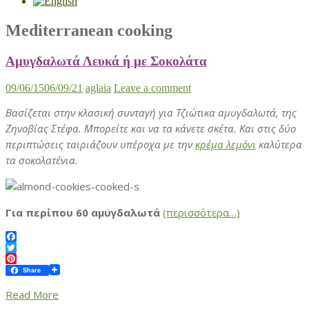
Mediterranean cooking
Αμυγδαλωτά Λευκά ή με Σοκολάτα
09/06/15
06/09/21
aglaia
Leave a comment
Βασίζεται στην κλασική συνταγή για Τζιώτικα αμυγδαλωτά, της
Ζηνοβίας Στέφα. Μπορείτε και να τα κάνετε σκέτα. Και στις δύο
περιπτώσεις ταιριάζουν υπέροχα με την
κρέμα λεμόνι
καλύτερα
τα σοκολατένια.
Για περίπου 60 αμυγδαλωτά
(περισσότερα…)
Facebook
Twitter
Pinterest
Share
Read More