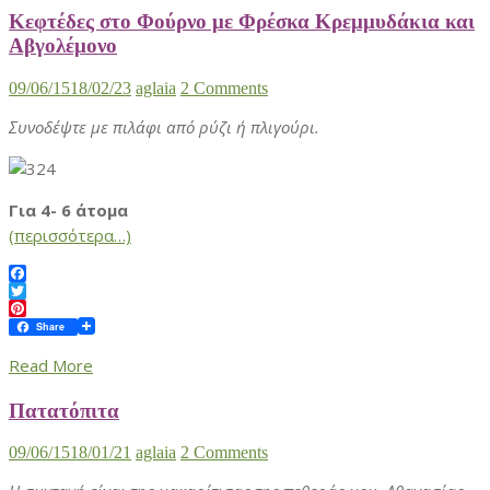
Κεφτέδες στο Φούρνο με Φρέσκα Κρεμμυδάκια και
Αβγολέμονο
09/06/15
18/02/23
aglaia
2 Comments
Συνοδέψτε με πιλάφι από ρύζι ή πλιγούρι.
Για 4- 6 άτομα
(περισσότερα…)
Facebook
Twitter
Pinterest
Share
Read More
Πατατόπιτα
09/06/15
18/01/21
aglaia
2 Comments