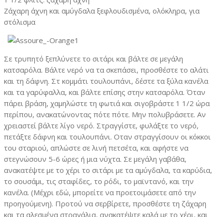
Ζάχαρη άχνη και αμύγδαλα ξεφλουδισμένα, ολόκληρα, για
στόλισμα
Σε τρυπητό ξεπλύνετε το σιτάρι και βάλτε σε μεγάλη
κατσαρόλα. Βάλτε νερό να τα σκεπάσει, προσθέστε το αλάτι
και τη δάφνη. Στ κομμάτι τουλουπάνι, δέστε τα ξύλα κανέλα
και τα γαρύφαλλα, και βάλτε επίσης στην κατσαρόλα. Όταν
πάρει βράση, χαμηλώστε τη φωτιά και σιγοβράστε 1 1/2 ώρα
περίπου, ανακατώνοντας πότε πότε. Μην πολυβράσετε. Αν
χρειαστεί βάλτε λίγο νερό. Στραγγίστε, φυλάξτε το νερό,
πετάξτε δάφνη και τουλουπάνι. Οταν στραγγίσουν οι κόκκοι
του σταριού, απλώστε σε λινή πετσέτα, και αφήστε να
στεγνώσουν 5-6 ώρες ή μια νύχτα. Σε μεγάλη γαβάθα,
ανακατέψτε με το χέρι το σιτάρι με τα αμύγδαλα, τα καρύδια,
το σουσάμι, τις σταφίδες, το ρόδι, το μαϊντανό, και την
κανέλα. (Μέχρι εδώ, μπορείτε να προετοιμάσετε από την
προηγούμενη). Προτού να σερβίρετε, προσθέστε τη ζάχαρη
και τα αλεσμένα στραγάλια, ανακατέψτε καλά με το χέρι, και