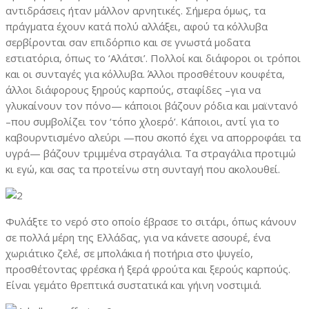
αντιδράσεις ήταν μάλλον αρνητικές. Σήμερα όμως, τα
πράγματα έχουν κατά πολύ αλλάξει, αφού τα κόλλυβα
σερβίρονται σαν επιδόρπιο και σε γνωστά μοδατα
εστιατόρια, όπως το ‘Αλάτσι’. Πολλοί και διάφοροι οι τρόποι
και οι συνταγές για κόλλυβα. Άλλοι προσθέτουν κουφέτα,
άλλοι διάφορους ξηρούς καρπούς, σταφίδες –για να
γλυκαίνουν τον πόνο— κάποιοι βάζουν ρόδια και μαϊντανό
–που συμβολίζει τον ‘τόπο χλοερό’. Κάποιοι, αντί για το
καβουρντισμένο αλεύρι —που σκοπό έχει να απορροφάει τα
υγρά— βάζουν τριμμένα στραγάλια. Τα στραγάλια προτιμώ
κι εγώ, και σας τα προτείνω στη συνταγή που ακολουθεί.
Φυλάξτε το νερό στο οποίο έβρασε το σιτάρι, όπως κάνουν
σε πολλά μέρη της Ελλάδας, για να κάνετε ασουρέ, ένα
χωριάτικο ζελέ, σε μπολάκια ή ποτήρια στο ψυγείο,
προσθέτοντας φρέσκα ή ξερά φρούτα και ξερούς καρπούς.
Είναι γεμάτο θρεπτικά συστατικά και γήινη νοστιμιά.