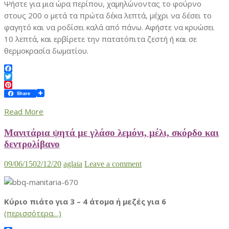
Ψήστε για μια ώρα περίπου, χαμηλώνοντας το φούρνο
στους 200 ο μετά τα πρώτα δέκα λεπτά, μέχρι να δέσει το
φαγητό και να ροδίσει καλά από πάνω. Αφήστε να κρυώσει
10 λεπτά, και ερβίρετε την πατατόπιτα ζεστή ή και σε
θερμοκρασία δωματίου.
Facebook
Twitter
Pinterest
Share
Read More
Μανιτάρια ψητά με γλάσο λεμόνι, μέλι, σκόρδο και
δεντρολίβανο
09/06/15
02/12/20
aglaia
Leave a comment
Κύριο πιάτο για 3 – 4 άτομα ή μεζές για 6
(περισσότερα…)