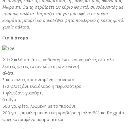
Η συνταγή είναι της μακαρίτισας της πεθεράς μου, Αθανασίας
Μωραϊτη. Θα τη σερβίρετε ως κύριο φαγητό, συνοδεύοντάς με
πράσινη σαλάτα. Ταιριάζει και για μπουφέ, ή σε μικρά
κομμάτια, μπορεί να συνοδέψει ψητά πουλερικά ή κρέας ψητό,
χωρίς σάλτσα.
Για 8 άτομα
2 1/2 κιλά πατάτες, καθαρισμένες και κομμένες σε πολύ
λεπτές φέτες (στον κόφτη μαντολίνο)
αλάτι
3 κουταλιές κοπανισμένη φρυγανιά
1/2 φλιτζάνι ελαιόλαδο ή περισσότερο
1 φλιτζάνι γιαούρτι
6 αβγά
500 γρ. φέτα, λιωμένη με το πιρούνι
200 γρ. τριμμένη πικάντικη γραβιέρα ή Ιρλανδέζικο Reggato
φρεσκοτριμμένο μαύρο πιπέρι