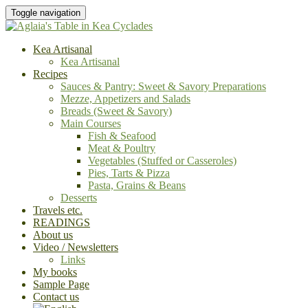
Toggle navigation
Kea Artisanal
Kea Artisanal
Recipes
Sauces & Pantry: Sweet & Savory Preparations
Mezze, Appetizers and Salads
Breads (Sweet & Savory)
Main Courses
Fish & Seafood
Meat & Poultry
Vegetables (Stuffed or Casseroles)
Pies, Tarts & Pizza
Pasta, Grains & Beans
Desserts
Travels etc.
READINGS
About us
Video / Newsletters
Links
My books
Sample Page
Contact us