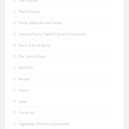
Main Courses
Meat & Poultry
Mezze, Appetizers and Salads
Sauces & Pantry: Sweet & Savory Preparations
Pasta, Grains & Beans
Pies, Tarts & Pizza
READINGS
Recipes
sauces
soups
Travels etc.
Vegetables (Stuffed or Casseroles)