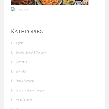
KΑΤΗΓΟΡΊΕΣ
Aglaia
Breads (Sweet & Savory)
Desserts
Editorial
Fish & Seafood
In the Fridge or Freezer
Main Courses