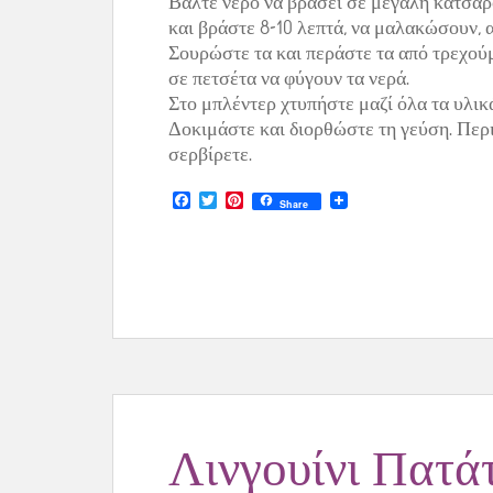
Βάλτε νερό να βράσει σε μεγάλη κατσαρ
και βράστε 8-10 λεπτά, να μαλακώσουν,
Σουρώστε τα και περάστε τα από τρεχού
σε πετσέτα να φύγουν τα νερά.
Στο μπλέντερ χτυπήστε μαζί όλα τα υλικ
Δοκιμάστε και διορθώστε τη γεύση. Περ
σερβίρετε.
F
T
P
Share
a
w
i
c
i
n
e
t
t
b
t
e
o
e
r
o
r
e
k
s
t
Λινγουίνι Πατά