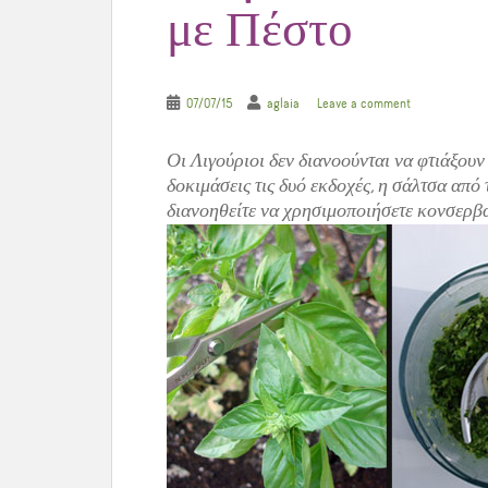
με Πέστο
07/07/15
aglaia
Leave a comment
Οι Λιγούριοι δεν διανοούνται να φτιάξουν 
δοκιμάσεις τις δυό εκδοχές, η σάλτσα απ
διανοηθείτε να χρησιμοποιήσετε κονσερβα