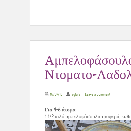
e
t
t
b
t
e
o
e
r
o
r
e
k
s
t
Αμπελοφάσουλα
Ντοματο-Λαδο
07/07/15
aglaia
Leave a comment
Για 4-6 άτομα
1 1/2 κιλό αμπελοφάσουλα τρυφερά, καθ