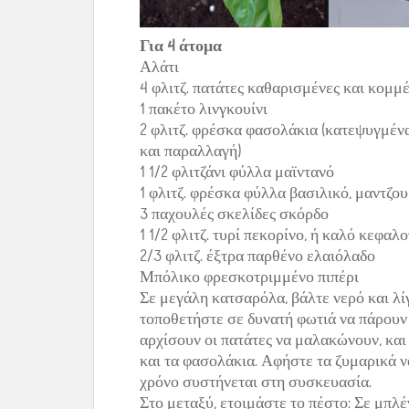
Για 4 άτομα
Αλάτι
4 φλιτζ. πατάτες καθαρισμένες και κομμέ
1 πακέτο λινγκουίνι
2 φλιτζ. φρέσκα φασολάκια (κατεψυγμένα
και παραλλαγή)
1 1/2 φλιτζάνι φύλλα μαϊντανό
1 φλιτζ. φρέσκα φύλλα βασιλικό, μαντζου
3 παχουλές σκελίδες σκόρδο
1 1/2 φλιτζ. τυρί πεκορίνο, ή καλό κεφαλ
2/3 φλιτζ. έξτρα παρθένο ελαιόλαδο
Μπόλικο φρεσκοτριμμένο πιπέρι
Σε μεγάλη κατσαρόλα, βάλτε νερό και λίγ
τοποθετήστε σε δυνατή φωτιά να πάρουν 
αρχίσουν οι πατάτες να μαλακώνουν, και
και τα φασολάκια. Αφήστε τα ζυμαρικά ν
χρόνο συστήνεται στη συσκευασία.
Στο μεταξύ, ετοιμάστε το πέστο: Σε μπλέ