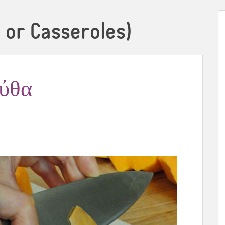
 or Casseroles)
κύθα