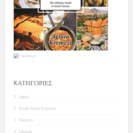
KΑΤΗΓΟΡΊΕΣ
Aglaia
Breads (Sweet & Savory)
Desserts
Editorial