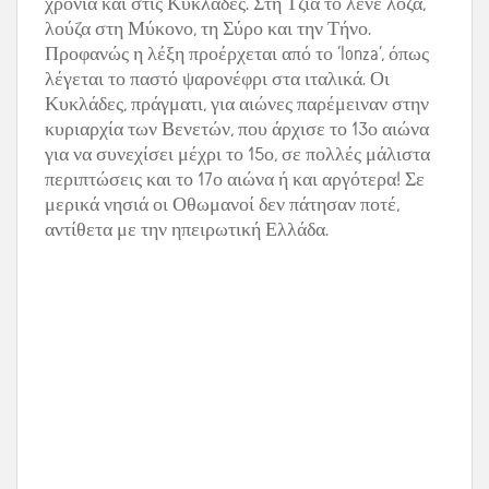
χρόνια και στις Κυκλάδες. Στη Τζιά το λένε λόζα,
λούζα στη Μύκονο, τη Σύρο και την Τήνο.
Προφανώς η λέξη προέρχεται από το ‘lonza’, όπως
λέγεται το παστό ψαρονέφρι στα ιταλικά. Οι
Κυκλάδες, πράγματι, για αιώνες παρέμειναν στην
κυριαρχία των Βενετών, που άρχισε το 13ο αιώνα
για να συνεχίσει μέχρι το 15ο, σε πολλές μάλιστα
περιπτώσεις και το 17ο αιώνα ή και αργότερα! Σε
μερικά νησιά οι Οθωμανοί δεν πάτησαν ποτέ,
αντίθετα με την ηπειρωτική Ελλάδα.