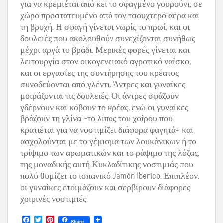
για να κρεμιέται από κει το σφαγμένο γουρούνι, σε
χώρο προστατευμένο από τον τσουχτερό αέρα και
τη βροχή. Η σφαγή γίνεται νωρίς το πρωί, και οι
δουλειές που ακολουθούν συνεχίζονται συνήθως
μέχρι αργά το βράδι. Μερικές φορές γίνεται και
λειτουργία στον οικογενειακό αγροτικό ναΐσκο,
και οι εργασίες της συντήρησης του κρέατος
συνοδεύονται από γλέντι. Άντρες και γυναίκες
μοιράζονται τις δουλειές. Οι άντρες σφάζουν
γδέρνουν και κόβουν το κρέας, ενώ οι γυναίκες
βράζουν τη γλίνα –το λίπος του χοίρου που
κρατιέται για να νοστιμίζει διάφορα φαγητά– και
ασχολούνται με το γέμισμα των λουκάνικων ή το
τρίψιμο των αρωματικών και το ράψιμο της λόζας,
της μοναδικής αυτή Κυκλαδίτικης νοστιμιάς που
πολύ θυμίζει το ισπανικό Jamón Iberico. Επιπλέον,
οι γυναίκες ετοιμάζουν και σερβίρουν διάφορες
χοιρινές νοστιμιές.
F
T
P
Share