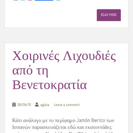
a
w
i
c
i
n
e
t
t
READ MORE
b
t
e
o
e
r
o
r
e
k
s
t
Χοιρινές Λιχουδιές
από τη
Βενετοκρατία
08/06/15
aglaia
Leave a comment
Κάτι ανάλογο με το περίφημο Jamón Iberico των
Ισπανών παρασκευάζεται εδώ και εκατοντάδες