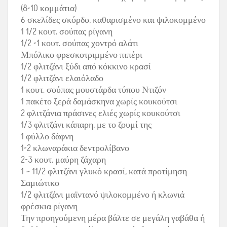
(8-10 κομμάτια)
6 σκελίδες σκόρδο, καθαρισμένο και ψιλοκομμένο
1 1/2 κουτ. σούπας ρίγανη
1/2 -1 κουτ. σούπας χοντρό αλάτι
Μπόλικο φρεσκοτριμμένο πιπέρι
1/2 φλιτζάνι ξύδι από κόκκινο κρασί
1/2 φλιτζάνι ελαιόλαδο
1 κουτ. σούπας μουστάρδα τύπου Ντιζόν
1 πακέτο ξερά δαμάσκηνα χωρίς κουκούτσι
2 φλιτζάνια πράσινες ελιές χωρίς κουκούτσι
1/3 φλιτζάνι κάπαρη, με το ζουμί της
1 φύλλο δάφνη
1-2 κλωναράκια δεντρολίβανο
2-3 κουτ. μαύρη ζάχαρη
1 – 11/2 φλιτζάνι γλυκό κρασί, κατά προτίμηση
Σαμιώτικο
1/2 φλιτζάνι μαϊντανό ψιλοκομμένο ή κλωνιά
φρέσκια ρίγανη
Την προηγούμενη μέρα βάλτε σε μεγάλη γαβάθα ή