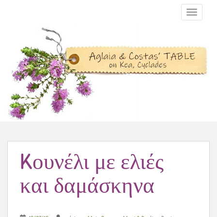
TOGGLE N
Kουνέλι με ελιές
και δαμάσκηνα