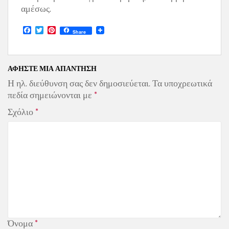
αμέσως.
F
T
P
Share
a
w
i
c
i
n
e
t
t
b
t
e
o
e
r
ΑΦΉΣΤΕ ΜΙΑ ΑΠΆΝΤΗΣΗ
o
r
e
Η ηλ. διεύθυνση σας δεν δημοσιεύεται.
Τα υποχρεωτικά
k
s
t
πεδία σημειώνονται με
*
Σχόλιο
*
Όνομα
*