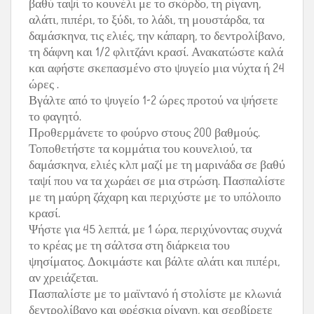
βαθύ ταψί το κουνέλι με το σκόρδο, τη ρίγανη,
αλάτι, πιπέρι, το ξύδι, το λάδι, τη μουστάρδα, τα
δαμάσκηνα, τις ελιές, την κάπαρη, το δεντρολίβανο,
τη δάφνη και 1/2 φλιτζάνι κρασί. Ανακατώστε καλά
και αφήστε σκεπασμένο στο ψυγείο μια νύχτα ή 24
ώρες .
Βγάλτε από το ψυγείο 1-2 ώρες προτού να ψήσετε
το φαγητό.
Προθερμάνετε το φούρνο στους 200 βαθμούς.
Τοποθετήστε τα κομμάτια του κουνελιού, τα
δαμάσκηνα, ελιές κλπ μαζί με τη μαρινάδα σε βαθύ
ταψί που να τα χωράει σε μια στρώση. Πασπαλίστε
με τη μαύρη ζάχαρη και περιχύστε με το υπόλοιπο
κρασί.
Ψήστε για 45 λεπτά, με 1 ώρα, περιχύνοντας συχνά
το κρέας με τη σάλτσα στη διάρκεια του
ψησίματος. Δοκιμάστε και βάλτε αλάτι και πιπέρι,
αν χρειάζεται.
Πασπαλίστε με το μαϊντανό ή στολίστε με κλωνιά
δεντρολίβανο και φρέσκια ρίγανη, και σερβίρετε