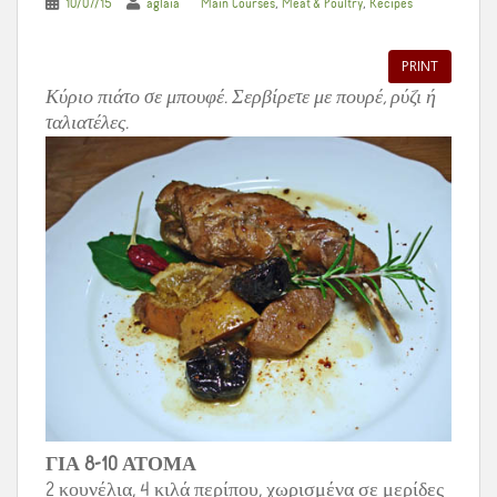
,
,
10/07/15
aglaia
Main Courses
Meat & Poultry
Recipes
PRINT
Κύριο πιάτο σε μπουφέ. Σερβίρετε με πουρέ, ρύζι ή
ταλιατέλες.
ΓΙΑ 8-10 ΑΤΟΜΑ
2 κουνέλια, 4 κιλά περίπου, χωρισμένα σε μερίδες