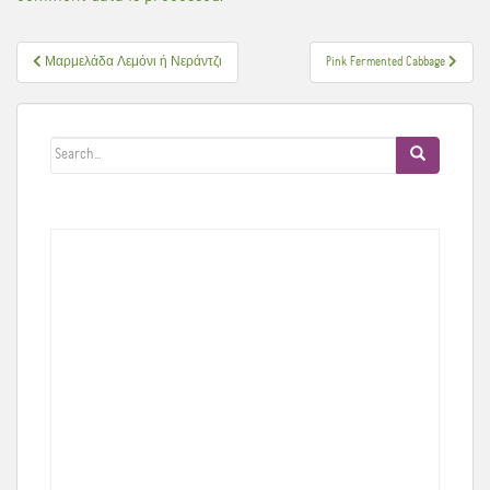
Πλοήγηση
Μαρμελάδα Λεμόνι ή Νεράντζι
Pink Fermented Cabbage
άρθρων